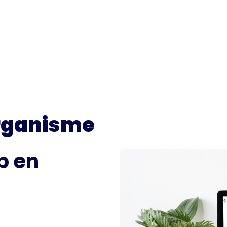
rganisme
 en