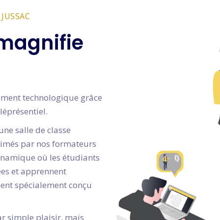
 JUSSAC
magnifie
gnement technologique grâce
léprésentiel.
une salle de classe
animés par nos formateurs
dynamique où les étudiants
dées et apprennent
ment spécialement conçu
ar simple plaisir, mais