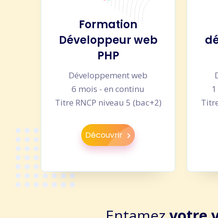
Formation
Développeur web
dé
PHP
Développement web
6 mois - en continu
1
Titre RNCP niveau 5 (bac+2)
Titr
Découvrir
Entamez
votre 