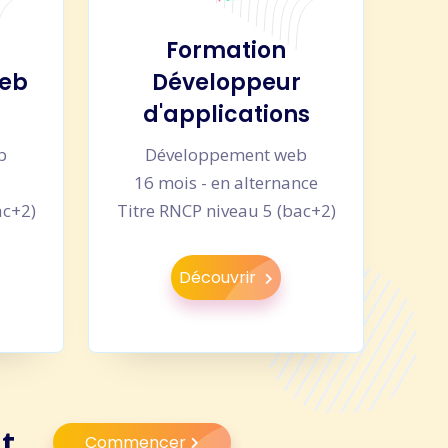
Formation
web
Développeur
d'applications
b
Développement web
u
16 mois - en alternance
ac+2)
Titre RNCP niveau 5 (bac+2)
Découvrir
t.
Commencer