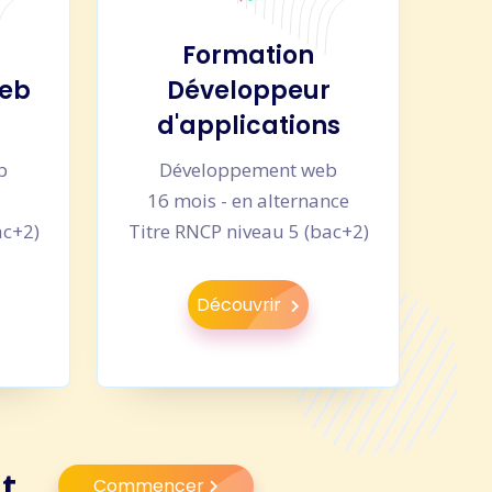
Formation
web
Développeur
d'applications
b
Développement web
u
16 mois - en alternance
ac+2)
Titre RNCP niveau 5 (bac+2)
Découvrir
t.
Commencer