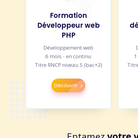
Formation
Développeur web
dé
PHP
Développement web
6 mois - en continu
1
Titre RNCP niveau 5 (bac+2)
Titr
Découvrir
Entamez
votre 