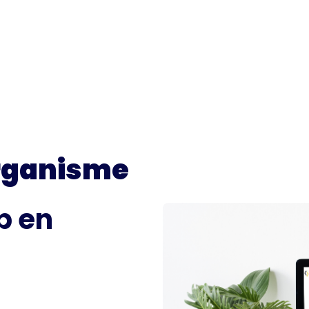
rganisme
 en