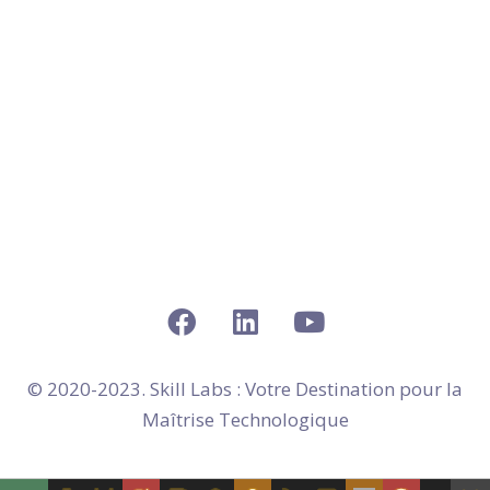
en Armentières
Skill Labs : Votre
Organisme de Formation
Web
en Coudekerque-Branche
Skill Labs : Votre
Organisme de Formation
Web
en Mons-en-Barœul
Skill Labs : Votre
Organisme de Formation
Web
en La Madeleine
Skill Labs : Votre
Organisme de Formation
Web
en Saint-Pol-sur-Mer
Skill Labs : Votre
Organisme de Formation
Web
en Grande-Synthe
© 2020-2023. Skill Labs : Votre Destination pour la
Maîtrise Technologique