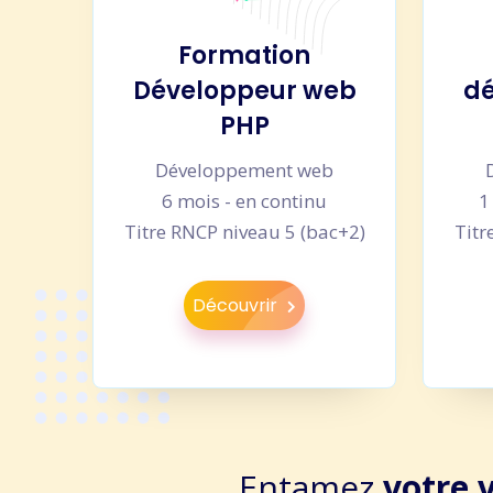
Formation
Développeur web
dé
PHP
Développement web
6 mois - en continu
1
Titre RNCP niveau 5 (bac+2)
Titr
Découvrir
Entamez
votre 