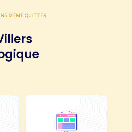
SANS MÊME QUITTER
illers
gogique