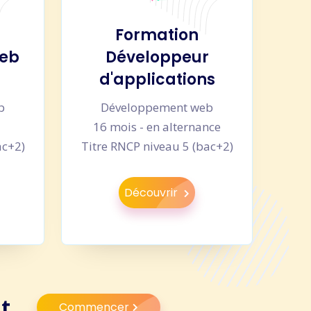
Formation
web
Développeur
d'applications
b
Développement web
u
16 mois - en alternance
ac+2)
Titre RNCP niveau 5 (bac+2)
Découvrir
t.
Commencer