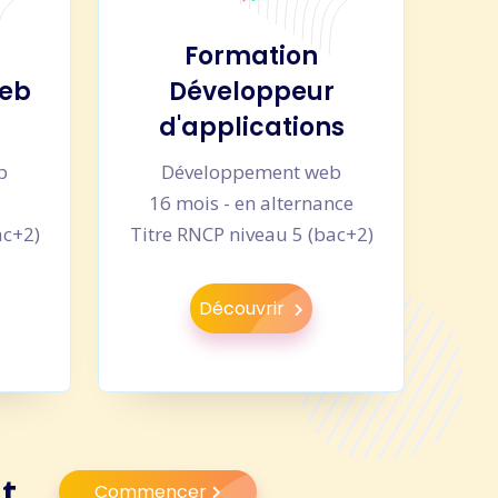
Formation
web
Développeur
d'applications
b
Développement web
u
16 mois - en alternance
ac+2)
Titre RNCP niveau 5 (bac+2)
Découvrir
t.
Commencer