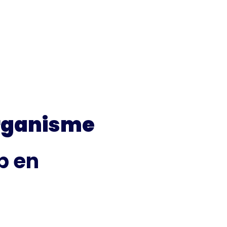
rganisme
 en