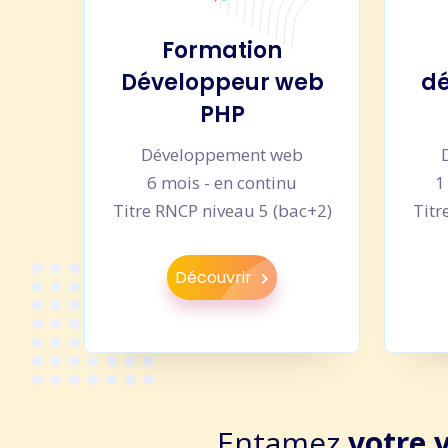
Formation
Développeur web
dé
PHP
Développement web
6 mois - en continu
1
Titre RNCP niveau 5 (bac+2)
Titr
Découvrir
Entamez
votre 