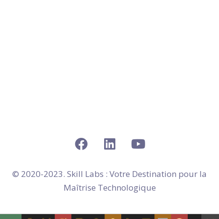
en Lagny-sur-Marne
Skill Labs : Votre
Organisme de Formation
Web
en Ozoir-la-Ferrière
Skill Labs : Votre
Organisme de Formation
Web
en Bussy-Saint-Georges
Skill Labs : Votre
Organisme de Formation
Web
en Mitry-Mory
Skill Labs : Votre
Organisme de Formation
Web
en Moissy-Cramayel
Skill Labs : Votre
Organisme de Formation
Web
en Montereau-Fault-Yonne
© 2020-2023. Skill Labs : Votre Destination pour la
Maîtrise Technologique