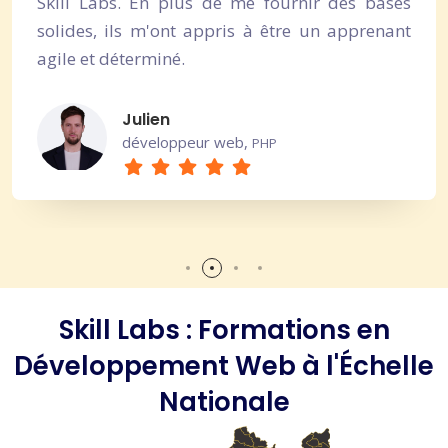
s de me fournir des bases
déterminant pour mo
appris à être un apprenant
Thomas
développe
ur web,
PHP
Skill Labs : Formations en
Développement Web à l'Échelle
Nationale