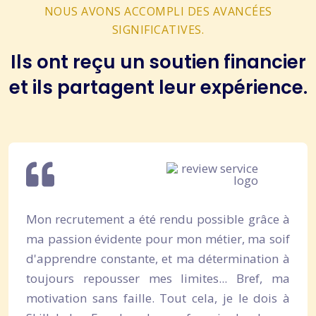
NOUS AVONS ACCOMPLI DES AVANCÉES
SIGNIFICATIVES.
Ils ont reçu un soutien financier
et ils partagent leur expérience.
été rendu possible grâce à
Je cherchais une for
e pour mon métier, ma soif
accompagnement quot
nte, et ma détermination à
à me motiver en au
 mes limites... Bref, ma
d'être encadré par 
le. Tout cela, je le dois à
partageaient leur e