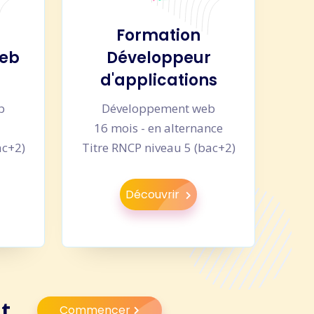
Formation
web
Développeur
d'applications
b
Développement web
u
16 mois - en alternance
ac+2)
Titre RNCP niveau 5 (bac+2)
Découvrir
t.
Commencer