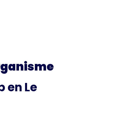
rganisme
 en Le