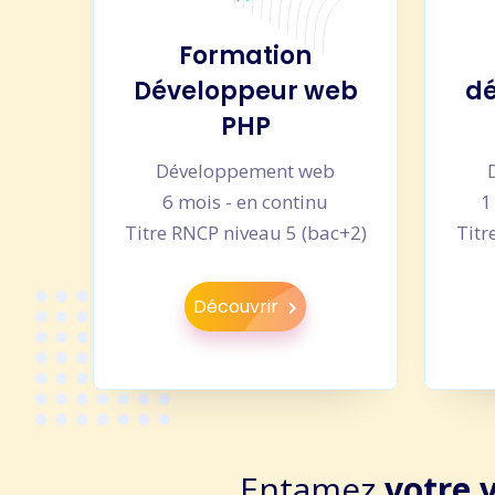
Formation
Développeur web
dé
PHP
Développement web
6 mois - en continu
1
Titre RNCP niveau 5 (bac+2)
Titr
Découvrir
Entamez
votre 